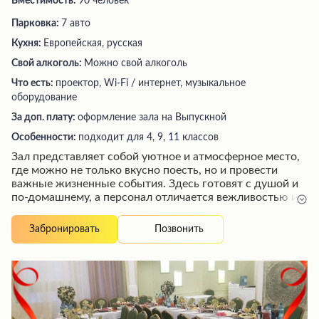
Вместимость:
90 человек
Парковка:
7 авто
Кухня:
Европейская, русская
Свой алкоголь:
Можно свой алкоголь
Что есть:
проектор, Wi-Fi / интернет, музыкальное
оборудование
За доп. плату:
оформление зала на Выпускной
Особенности:
подходит для 4, 9, 11 классов
Зал представляет собой уютное и атмосферное место,
где можно не только вкусно поесть, но и провести
важные жизненные события. Здесь готовят с душой и
по-домашнему, а персонал отличается вежливостью и
профессионализмом. Это идеальное место для
проведения поминальных обедов, где царит атмосфера
Позвонить
Забронировать
уважения и душевного тепла. Посетители остаются
довольны как кухней, так и обслуживанием, что
способствует процветанию заведения.