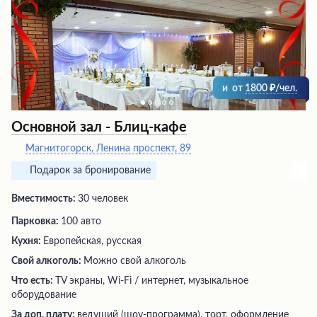
и
от
1800
/чел.
Основной зал - Блиц-кафе
Магнитогорск, Ленина проспект, 89
Подарок за бронирование
Вместимость:
30 человек
Парковка:
100 авто
Кухня:
Европейская, русская
Свой алкоголь:
Можно свой алкоголь
Что есть:
TV экраны, Wi-Fi / интернет, музыкальное
оборудование
За доп. плату:
ведущий (шоу-программа), торт, оформление