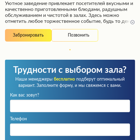
Уютное заведение привлекает посетителей вкусными и
качественно приготовленными блюдами, радушным
обслуживанием и чистотой в залах. Здесь можно
отметить любое торжественное событие, будь то день
рождения, свадьба или поминальный обед. Благодаря
отзывчивому и приветливому персоналу, а также
Позвонить
Забронировать
комфортной атмосфере, гости непременно останутся
довольны визитом и захотят вернуться снова.
Трудности с выбором зала?
Наши менеджеры
бесплатно
подберут оптимальный
вариант. Заполните форму, и мы свяжемся с вами.
Как вас зовут?
Телефон