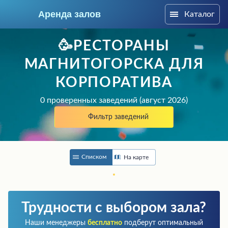
Аренда залов
Каталог
Магнитогорск
🥳РЕСТОРАНЫ
МАГНИТОГОРСКА ДЛЯ
КОРПОРАТИВА
0 проверенных заведений (август 2026)
Фильтр заведений
Списком
На карте
Колл-центр
+7 (909) 069-16-43
Трудности с выбором зала?
Подберите мне зал
Наши менеджеры
бесплатно
подберут оптимальный