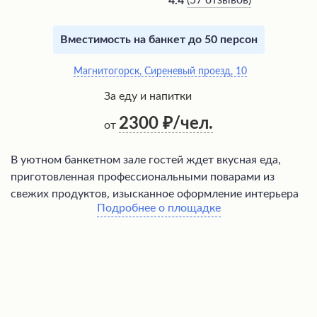
(
57 отзывов
)
4.4
Вместимость на банкет до 50 персон
Магнитогорск, Сиреневый проезд, 10
За еду и напитки
2300
/чел.
от
В уютном банкетном зале гостей ждет вкусная еда,
приготовленная профессиональными поварами из
свежих продуктов, изысканное оформление интерьера
Подробнее о площадке
и приятная музыкальная атмосфера. Радушный
персонал создаст комфортную обстановку как для
небольших компаний, так и для более масштабных
мероприятий, обеспечив высокий уровень
обслуживания. Богатое меню позволит удовлетворить
самые изысканные вкусы посетителей.